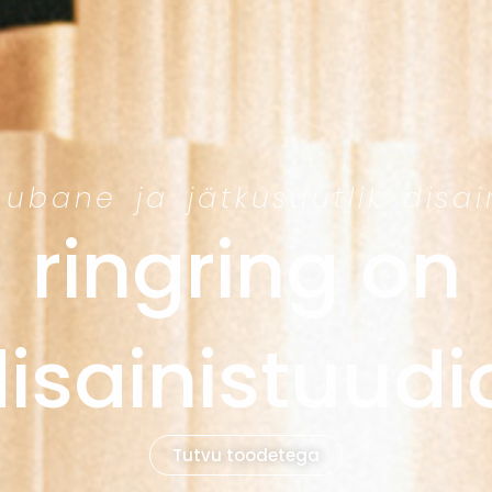
hubane ja jätkusuutlik disai
ringring on
isainistuudi
Tutvu toodetega